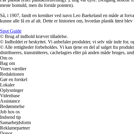
meste bomuld, men du forstår pointen).
Så, i 1907, fandt en kemiker ved navn Leo Baekeland en måde at forvan
kunne alle få en af alt. Dette er historien om, hvordan plastik først ble
Spot Guide
© Brug af indhold kræver tilladelse.
© Indholdet er beskyttet. Vi anbefaler produkter, vi selv står inde for
© Alle rettigheder forbeholdes. Vi kan tjene en del af salget fra produk
distribueres, transmitteres, cachelagres eller på anden måde bruges, und
Om os
Bag om
Vores værdier
Redaktionen
Gør en forskel
Lokaler
Oplysninger
Videnbase
Assistance
Bedømmelse
Job hos os
Indsend tip
Samarbejdsform
Reklamepartner
Donor