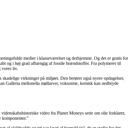
meningsfulde medier i klasseværelset og derhjemme. Og det er gratis for
bt og i høj grad afhængig af fossile brændstoffer. Fra polymerer til
 vores liv.
skadelige virkninger på miljøet. Den berører også nyere opdagelser,
dan Galleria mellonella møllarver, voksorme, kemisk kan nedbryde
ne videnskabshistoriske video fra Planet Moneys serie om olie forklarer,
ske komponenter.”
avet af skildpadde og tøj var lavet af bomuld (nå, de er stadig for det