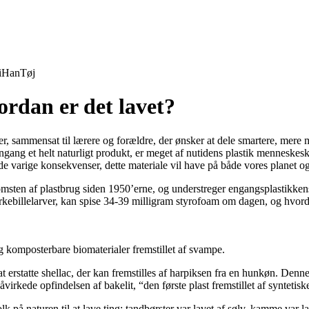
i
Han
Tøj
ordan er det lavet?
, sammensat til lærere og forældre, der ønsker at dele smartere, mere 
gang et helt naturligt produkt, er meget af nutidens plastik menneskeska
de varige konsekvenser, dette materiale vil have på både vores planet og
ten af plastbrug siden 1950’erne, og understreger engangsplastikkens 
rkebillelarver, kan spise 34-39 milligram styrofoam om dagen, og hvor
 og komposterbare biomaterialer fremstillet af svampe.
r at erstatte shellac, der kan fremstilles af harpiksen fra en hunkøn. Den
virkede opfindelsen af bakelit, “den første plast fremstillet af synteti
olk på naturen til at lave ting: tandbørster var lavet af sølv, kamme var l