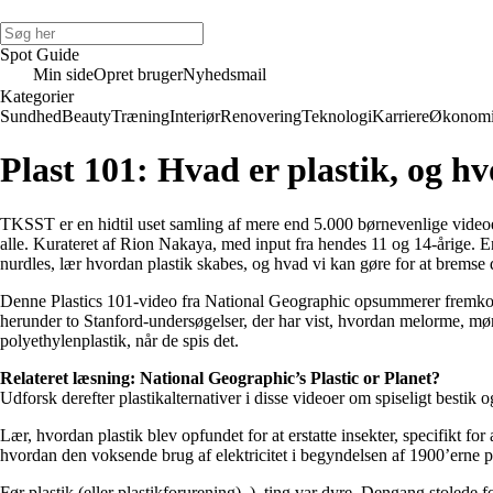
Spot Guide
Min side
Opret bruger
Nyhedsmail
Kategorier
Sundhed
Beauty
Træning
Interiør
Renovering
Teknologi
Karriere
Økonom
Plast 101: Hvad er plastik, og hv
TKSST er en hidtil uset samling af mere end 5.000 børnevenlige videoer
alle. Kurateret af Rion Nakaya, med input fra hendes 11 og 14-årige. En
nurdles, lær hvordan plastik skabes, og hvad vi kan gøre for at bremse 
Denne Plastics 101-video fra National Geographic opsummerer fremkoms
herunder to Stanford-undersøgelser, der har vist, hvordan melorme, mø
polyethylenplastik, når de spis det.
Relateret læsning: National Geographic’s Plastic or Planet?
Udforsk derefter plastikalternativer i disse videoer om spiseligt bestik
Lær, hvordan plastik blev opfundet for at erstatte insekter, specifikt fo
hvordan den voksende brug af elektricitet i begyndelsen af 1900’erne på
Før plastik (eller plastikforurening). ), ting var dyre. Dengang stolede f