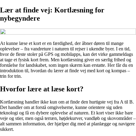
Lær at finde vej: Kortlæsning for
nybegyndere
At kunne læse et kort er en færdighed, der åbner døren til mange
oplevelser – fra vandreture i naturen til rejser i ukendte byer. I en tid,
hvor de fleste stoler på GPS og mobilapps, kan det virke gammeldags
at tage et fysisk kort frem. Men kortlæsning giver en særlig frihed og
forståelse for landskabet, som ingen skærm kan erstatte. Her får du en
introduktion til, hvordan du lærer at finde vej med kort og kompas –
trin for trin.
Hvorfor lære at læse kort?
Kortlæsning handler ikke kun om at finde den hurtigste vej fra A til B.
Det handler om at forstå omgivelserne, kunne orientere sig uden
teknologi og få en dybere oplevelse af naturen. Et kort viser ikke bare
veje og stier, men også terræn, højdekurver, vandløb og skovområder –
alt sammen information, der hjælper dig med at planlægge og navigere
sikkert.