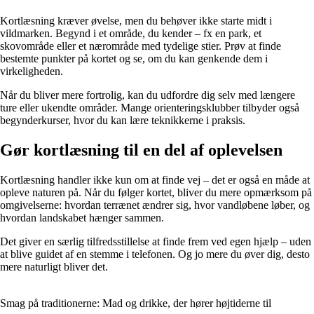
Kortlæsning kræver øvelse, men du behøver ikke starte midt i
vildmarken. Begynd i et område, du kender – fx en park, et
skovområde eller et nærområde med tydelige stier. Prøv at finde
bestemte punkter på kortet og se, om du kan genkende dem i
virkeligheden.
Når du bliver mere fortrolig, kan du udfordre dig selv med længere
ture eller ukendte områder. Mange orienteringsklubber tilbyder også
begynderkurser, hvor du kan lære teknikkerne i praksis.
Gør kortlæsning til en del af oplevelsen
Kortlæsning handler ikke kun om at finde vej – det er også en måde at
opleve naturen på. Når du følger kortet, bliver du mere opmærksom på
omgivelserne: hvordan terrænet ændrer sig, hvor vandløbene løber, og
hvordan landskabet hænger sammen.
Det giver en særlig tilfredsstillelse at finde frem ved egen hjælp – uden
at blive guidet af en stemme i telefonen. Og jo mere du øver dig, desto
mere naturligt bliver det.
Smag på traditionerne: Mad og drikke, der hører højtiderne til