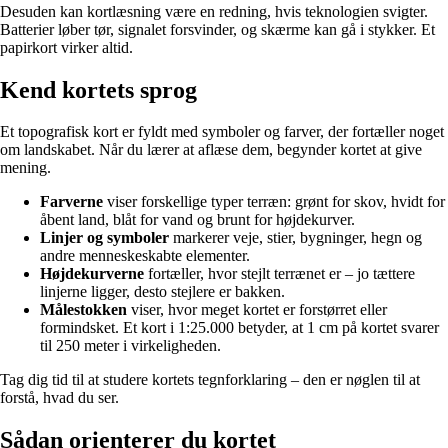
Desuden kan kortlæsning være en redning, hvis teknologien svigter.
Batterier løber tør, signalet forsvinder, og skærme kan gå i stykker. Et
papirkort virker altid.
Kend kortets sprog
Et topografisk kort er fyldt med symboler og farver, der fortæller noget
om landskabet. Når du lærer at aflæse dem, begynder kortet at give
mening.
Farverne
viser forskellige typer terræn: grønt for skov, hvidt for
åbent land, blåt for vand og brunt for højdekurver.
Linjer og symboler
markerer veje, stier, bygninger, hegn og
andre menneskeskabte elementer.
Højdekurverne
fortæller, hvor stejlt terrænet er – jo tættere
linjerne ligger, desto stejlere er bakken.
Målestokken
viser, hvor meget kortet er forstørret eller
formindsket. Et kort i 1:25.000 betyder, at 1 cm på kortet svarer
til 250 meter i virkeligheden.
Tag dig tid til at studere kortets tegnforklaring – den er nøglen til at
forstå, hvad du ser.
Sådan orienterer du kortet