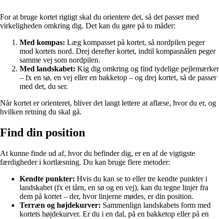
For at bruge kortet rigtigt skal du orientere det, så det passer med
virkeligheden omkring dig. Det kan du gøre på to måder:
Med kompas:
Læg kompasset på kortet, så nordpilen peger
mod kortets nord. Drej derefter kortet, indtil kompasnålen peger
samme vej som nordpilen.
Med landskabet:
Kig dig omkring og find tydelige pejlemærker
– fx en sø, en vej eller en bakketop – og drej kortet, så de passer
med det, du ser.
Når kortet er orienteret, bliver det langt lettere at aflæse, hvor du er, og
hvilken retning du skal gå.
Find din position
At kunne finde ud af, hvor du befinder dig, er en af de vigtigste
færdigheder i kortlæsning. Du kan bruge flere metoder:
Kendte punkter:
Hvis du kan se to eller tre kendte punkter i
landskabet (fx et tårn, en sø og en vej), kan du tegne linjer fra
dem på kortet – der, hvor linjerne mødes, er din position.
Terræn og højdekurver:
Sammenlign landskabets form med
kortets højdekurver. Er du i en dal, på en bakketop eller på en