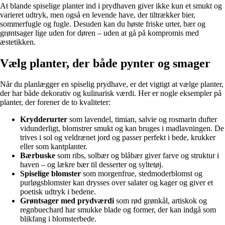
At blande spiselige planter ind i prydhaven giver ikke kun et smukt og
varieret udtryk, men også en levende have, der tiltrækker bier,
sommerfugle og fugle. Desuden kan du høste friske urter, bær og
grøntsager lige uden for døren – uden at gå på kompromis med
æstetikken.
Vælg planter, der både pynter og smager
Når du planlægger en spiselig prydhave, er det vigtigt at vælge planter,
der har både dekorativ og kulinarisk værdi. Her er nogle eksempler på
planter, der forener de to kvaliteter:
Krydderurter
som lavendel, timian, salvie og rosmarin dufter
vidunderligt, blomstrer smukt og kan bruges i madlavningen. De
trives i sol og veldrænet jord og passer perfekt i bede, krukker
eller som kantplanter.
Bærbuske
som ribs, solbær og blåbær giver farve og struktur i
haven – og lækre bær til desserter og syltetøj.
Spiselige blomster
som morgenfrue, stedmoderblomst og
purløgsblomster kan drysses over salater og kager og giver et
poetisk udtryk i bedene.
Grøntsager med prydværdi
som rød grønkål, artiskok og
regnbuechard har smukke blade og former, der kan indgå som
blikfang i blomsterbede.