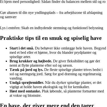
Et hjem med personlighed: Sådan finder du balancen mellem stil og ro
Gør altanen til din nye yndlingsplads – fra arbejdszone til afslapning
og samvær
Lys i entréen: Skab en indbydende stemning og funktionel belysning
Praktiske tips til en smuk og spiselig have
Start i det små.
Du behøver ikke omlægge hele haven. Begynd
med et bed eller et hjørne, hvor du blander prydplanter og
spiselige arter.
Brug krukker og højbede.
De giver fleksibilitet og gør det
nemt at flytte planterne efter sol og sæson.
Tænk på jord og lys.
De fleste spiselige planter trives bedst i
sol og næringsrig jord. Sørg for god dræning og regelmæssig
vanding.
Undgå sprøjtemidler.
Når du dyrker spiselige planter, er det
vigtigt at holde haven økologisk og fri for kemikalier.
Høst med omtanke.
Pluk løbende, så planterne fortsætter med
at vokse og blomstre.
En have, der giver mere end den tager