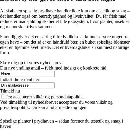
At skabe en spiselig prydhave handler ikke kun om æstetik og smag –
det handler også om bæredygtighed og livskvalitet. Du får frisk mad,
reducerer madspild og skaber et lille økosystem, hvor planter, insekter
og mennesker trives sammen.
Samtidig giver det en særlig tilfredsstillelse at kunne servere noget fra
egen have – om det så er en håndfuld bær, en buket spiselige blomster
eller en hjemmelavet urtete. Det er hverdagsluksus i sin mest naturlige
form.
Skriv dig op til vores nyhedsbrev
Din nye yndlingsmail – fyldt med indsigt og konkrete råd.
Indtast din e-mail her
Tilmeld nu
Jeg accepterer vilkår og persondatapolitik.
Ved tilmelding til nyhedsbrevet accepterer du vores vilkår og
privatlivspolitik. Du kan altid afmelde dig igen.
Spiselige planter i prydhaven – sådan forener du æstetik og smag i
haven