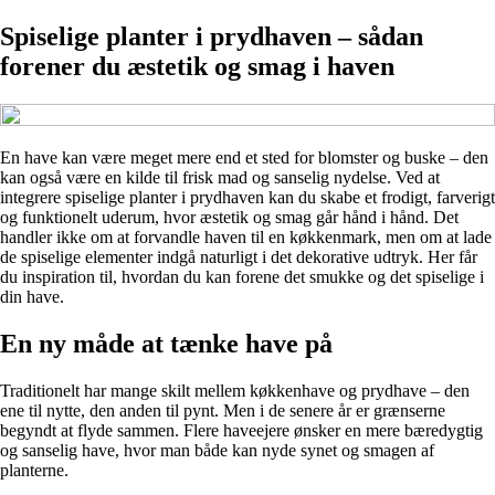
Spiselige planter i prydhaven – sådan
forener du æstetik og smag i haven
En have kan være meget mere end et sted for blomster og buske – den
kan også være en kilde til frisk mad og sanselig nydelse. Ved at
integrere spiselige planter i prydhaven kan du skabe et frodigt, farverigt
og funktionelt uderum, hvor æstetik og smag går hånd i hånd. Det
handler ikke om at forvandle haven til en køkkenmark, men om at lade
de spiselige elementer indgå naturligt i det dekorative udtryk. Her får
du inspiration til, hvordan du kan forene det smukke og det spiselige i
din have.
En ny måde at tænke have på
Traditionelt har mange skilt mellem køkkenhave og prydhave – den
ene til nytte, den anden til pynt. Men i de senere år er grænserne
begyndt at flyde sammen. Flere haveejere ønsker en mere bæredygtig
og sanselig have, hvor man både kan nyde synet og smagen af
planterne.