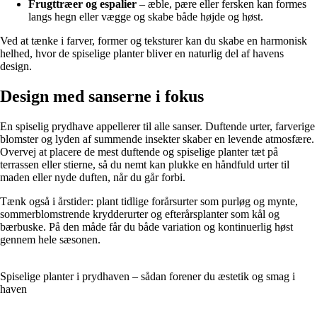
Frugttræer og espalier
– æble, pære eller fersken kan formes
langs hegn eller vægge og skabe både højde og høst.
Ved at tænke i farver, former og teksturer kan du skabe en harmonisk
helhed, hvor de spiselige planter bliver en naturlig del af havens
design.
Design med sanserne i fokus
En spiselig prydhave appellerer til alle sanser. Duftende urter, farverige
blomster og lyden af summende insekter skaber en levende atmosfære.
Overvej at placere de mest duftende og spiselige planter tæt på
terrassen eller stierne, så du nemt kan plukke en håndfuld urter til
maden eller nyde duften, når du går forbi.
Tænk også i årstider: plant tidlige forårsurter som purløg og mynte,
sommerblomstrende krydderurter og efterårsplanter som kål og
bærbuske. På den måde får du både variation og kontinuerlig høst
gennem hele sæsonen.
Spiselige planter i prydhaven – sådan forener du æstetik og smag i
haven